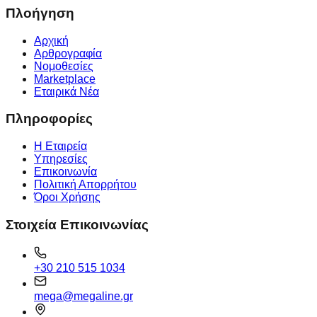
Πλοήγηση
Αρχική
Αρθρογραφία
Νομοθεσίες
Marketplace
Εταιρικά Νέα
Πληροφορίες
Η Εταιρεία
Υπηρεσίες
Επικοινωνία
Πολιτική Απορρήτου
Όροι Χρήσης
Στοιχεία Επικοινωνίας
+30 210 515 1034
mega@megaline.gr