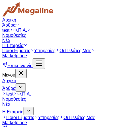
Αρχική
Άρθρα
test
Φ.Π.Α.
Νομοθεσίες
Νέα
Η Εταιρεία
Ποιοι Είμαστε
Υπηρεσίες
Οι Πελάτες Μας
Marketplace
Επικοινωνία
Μενού
Αρχική
Άρθρα
test
Φ.Π.Α.
Νομοθεσίες
Νέα
Η Εταιρεία
Ποιοι Είμαστε
Υπηρεσίες
Οι Πελάτες Μας
Marketplace