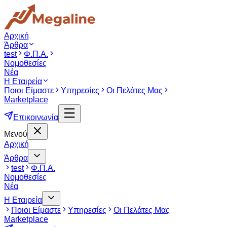
Αρχική
Άρθρα
test
Φ.Π.Α.
Νομοθεσίες
Νέα
Η Εταιρεία
Ποιοι Είμαστε
Υπηρεσίες
Οι Πελάτες Μας
Marketplace
Επικοινωνία
Μενού
Αρχική
Άρθρα
test
Φ.Π.Α.
Νομοθεσίες
Νέα
Η Εταιρεία
Ποιοι Είμαστε
Υπηρεσίες
Οι Πελάτες Μας
Marketplace