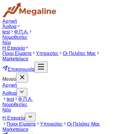
Αρχική
Άρθρα
test
Φ.Π.Α.
Νομοθεσίες
Νέα
Η Εταιρεία
Ποιοι Είμαστε
Υπηρεσίες
Οι Πελάτες Μας
Marketplace
Επικοινωνία
Μενού
Αρχική
Άρθρα
test
Φ.Π.Α.
Νομοθεσίες
Νέα
Η Εταιρεία
Ποιοι Είμαστε
Υπηρεσίες
Οι Πελάτες Μας
Marketplace